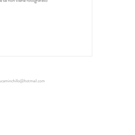
e se non viene fotografato
lucaminchillo@hotmail.com