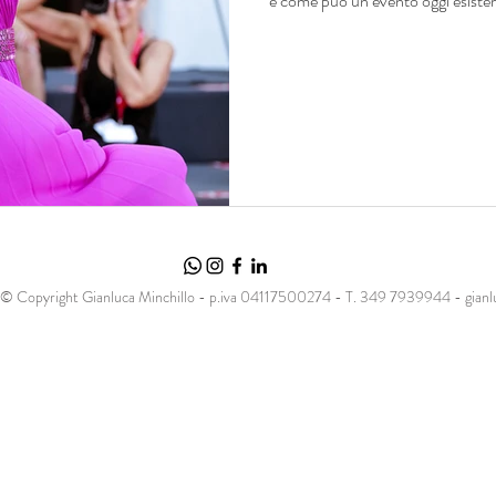
e come può un evento oggi esister
© Copyright Gianluca Minchillo - p.iva 04117500274 - T. 349 7939944 -
gian