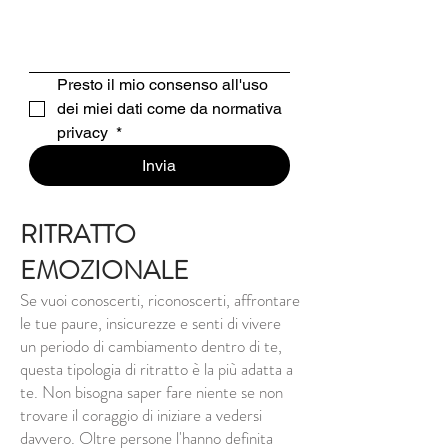
Presto il mio consenso all'uso 
dei miei dati come da normativa 
privacy 
*
Invia
RITRATTO
EMOZIONALE
Se vuoi conoscerti, riconoscerti, affrontare
le tue paure, insicurezze e senti di vivere
un periodo di cambiamento dentro di te,
questa tipologia di ritratto è la più adatta a
te. Non bisogna saper fare niente se non
trovare il coraggio di iniziare a vedersi
davvero. Oltre persone l'hanno definita