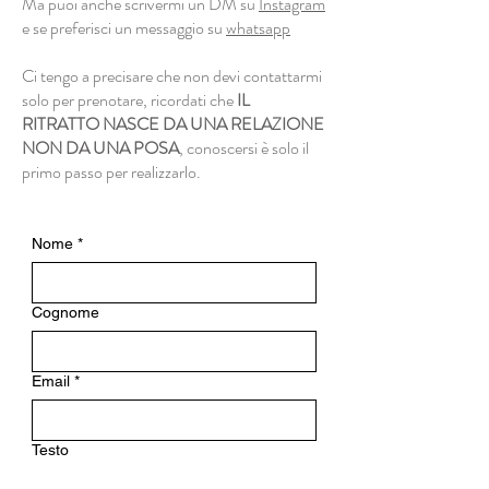
Ma puoi anche scrivermi un DM su
Instagram
e se preferisci un messaggio su
whatsapp
Ci tengo a precisare che non devi contattarmi
solo per prenotare, ricordati che
IL
RITRATTO NASCE DA UNA RELAZIONE
NON DA UNA POSA
, conoscersi è solo il
primo passo per realizzarlo.
Nome
*
Cognome
Email
*
Testo