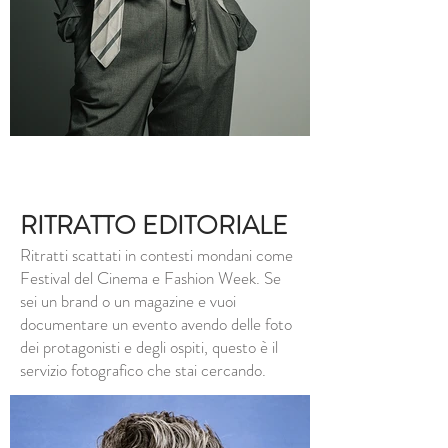
RITRATTO EDITORIALE
Ritratti scattati in contesti mondani come
Festival del Cinema e Fashion Week. Se
sei un brand o un magazine e vuoi
documentare un evento avendo delle foto
dei protagonisti e degli ospiti, questo è il
servizio fotografico che stai cercando.