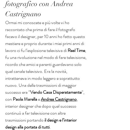
fotografico con Andrea 
Castrignano
Ormai mi conoscete e più volte vi ho 
raccontato che prima di fare il fotografo 
facevo il designer, per 10 anni ho fatto questo 
mestiere e proprio durante i miei primi anni di 
lavoro ci fu l’esplosione televisiva di 
Real Time
, 
fu una rivoluzione nel modo di fare televisione, 
ricordo che amici e parenti guardavano solo 
quel canale televisivo. Era la novità, 
intratteneva in modo leggero e soprattutto 
nuovo. Una delle trasmissioni di maggior 
successo era “
Vendo Casa Disperatamente
”, 
con 
Paola Marella
 e 
Andrea Castrignano
, 
interior designer che dopo quel successo 
continuò a far televisione con altre 
trasmissioni portando
 il design e l’interior 
design alla portata di tutti
.