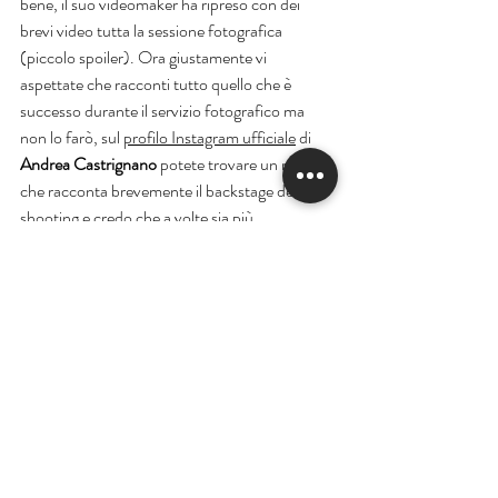
bene, il suo videomaker ha ripreso con dei 
brevi video tutta la sessione fotografica 
(piccolo spoiler). Ora giustamente vi 
aspettate che racconti tutto quello che è 
successo durante il servizio fotografico ma 
non lo farò, sul 
profilo Instagram ufficiale
 di 
Andrea Castrignano
 potete trovare un reel 
che racconta brevemente il backstage dello 
shooting e credo che a volte sia più 
interessante vedere alcune cose piuttosto che 
leggerle. Qui inoltre potete vedere alcuni 
ritratti di Andrea che ho scattato.
Se anche tu vuoi un servizio fotografico come 
quello realizzato ad Andrea, 
contattami
qui
per email o vai nella sezione 
contatti
 del mio 
sito
.
Conclusioni